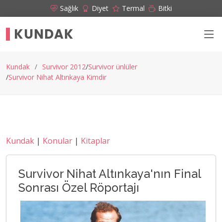
Sağlık
Diyet
Termal
Bitki
KUNDAK
Kundak
Survivor 2012
Survivor ünlüler
Survivor Nihat Altınkaya Kimdir
Kundak
|
Konular
|
Kitaplar
Survivor Nihat Altınkaya'nın Final
Sonrası Özel Röportajı