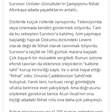
Survivor Ünlüler-Gönüllüler’in Şampiyonu Nihat
Altınkaya adada yaşadıklarını anlattı...
Dizilerde küçük rollerde oynuyordu. Televizyonda
veya sinemada kendini göstermek istiyordu. Tam
da bu sebepten Survivor’a katılmış. İsim yapmaya
başladığı Yaprak Dökümü dizisindeki Levent
olarak değil de Nihat olarak tanınmak istiyordu.
Survivor’a seçildi ve 100 günlük macera başladı.
Çok başarılı bir mücadele sergiledi. Bunun üstüne
efendi tavırları da eklenince izleyicilerin “kalbine
taht” kurup birinciliği kaptı. Ve o artık hayal ettiği
“Nihat” oldu. Onunla Caddebostan Sahili’nde
buluştuk. Yanık teni, turkuaz rengi gömleğiyle
ufukta belirince evet yakışıklıydı. Ama doğrusunu
söylemek gerekirse bence Acun Ilıcalı’nın ona
biçtiği adadaki Nihat rolü ona daha çok yakışmıştı.
Rahat görünüyorsunuz? 100 günün ardından yeni