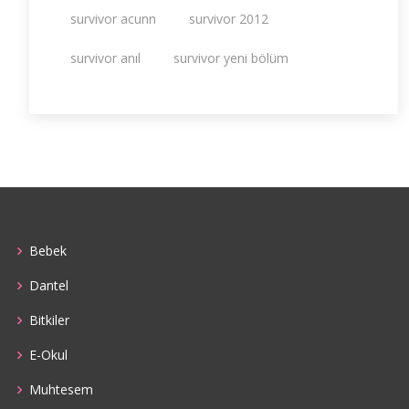
survivor acunn
survivor 2012
survivor anıl
survivor yeni bölüm
Bebek
Dantel
Bitkiler
E-Okul
Muhtesem