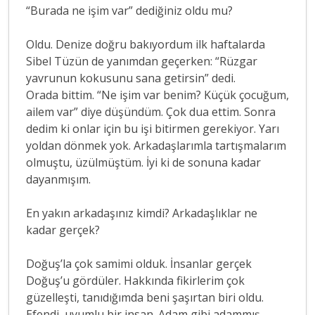
“Burada ne işim var” dediğiniz oldu mu?
Oldu. Denize doğru bakıyordum ilk haftalarda
Sibel Tüzün de yanımdan geçerken: “Rüzgar
yavrunun kokusunu sana getirsin” dedi.
Orada bittim. “Ne işim var benim? Küçük çocuğum,
ailem var” diye düşündüm. Çok dua ettim. Sonra
dedim ki onlar için bu işi bitirmen gerekiyor. Yarı
yoldan dönmek yok. Arkadaşlarımla tartışmalarım
olmuştu, üzülmüştüm. İyi ki de sonuna kadar
dayanmışım.
En yakın arkadaşınız kimdi? Arkadaşlıklar ne
kadar gerçek?
Doğuş’la çok samimi olduk. İnsanlar gerçek
Doğuş’u gördüler. Hakkında fikirlerim çok
güzelleşti, tanıdığımda beni şaşırtan biri oldu.
Efendi, uyumlu bir insan. Adam gibi adammış.