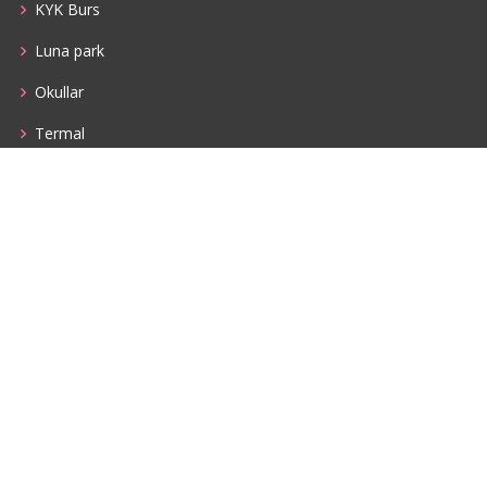
KYK Burs
Luna park
Okullar
Termal
Dil
Kadin
Yemek
Sanat
Kariyer
Kundak