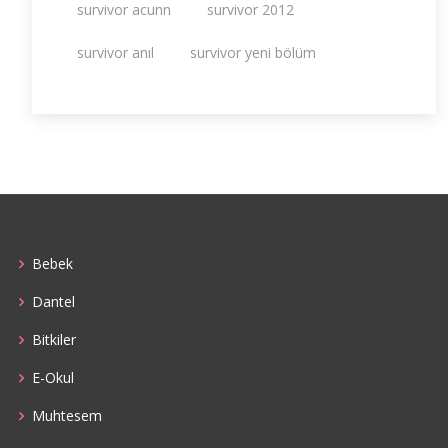
survivor acunn
survivor 2012
survivor anıl
survivor yeni bölüm
Bebek
Dantel
Bitkiler
E-Okul
Muhtesem